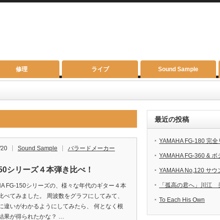
修理
ライブ
Sound Sample
最近の投稿
YAMAHA FG-180 
/20
Sound Sample
バラードメーカー
YAMAHA FG-360 
-150シリーズ４本弾き比べ！
YAMAHA No,120 
「孤高の君へ」川江 美奈
HA FG-150シリーズの、様々な年代のギター４本
比べてみました。 周波数をグラフにしてみて、
To Each His Own
に違いがわかるようにしてみたら、 何となく根
結果が得られたかな？ …