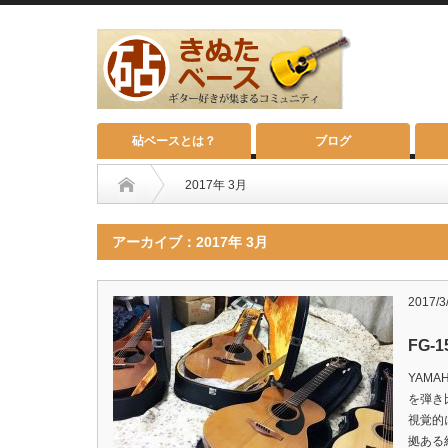
砧ベースとは？
ブログ
2017年 3月
アーカイブ：2017年 3月
2017/3
FG
YAMA
を弾き
視覚的
拠ある