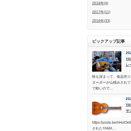
2018年(4)
2017年(11)
2016年(33)
ピックアップ記事
20
YA
レ
秋も深まって、食品売り
ヌーボーが山積みされて
で軽いので…
20
YA
サ
https://youtu.be/nH
されたYAMA…