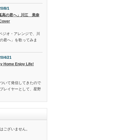
0/8/1
孤高の君へ」川江 美奈
Cover
のアルペジオ・アレンジで、川
の君へ」を歌ってみま
20/4/21
y Home Enjoy Life!
ついて発信してきたので
プレイヤーとして、星野
はございません。