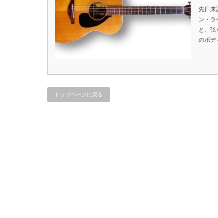
先日来調
ン・ラ
と、弦
のボデ
トップページに戻る