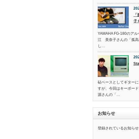
202
「
子 
YAMAHA FG-180
江 美奈子さんの「孤高
し…
20
Sta
砧ベースとしてギターに
すが、今回はキーボード
源さんの「…
お知らせ
登録されているお知らせ