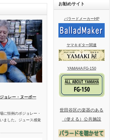
お勧めサイト
バラードメーカーHP
ヤマキギター関連
YAMAHA FG-150
 & ボジョレー・ヌーボー
世田谷区の楽器のある
場に恒例のボジョレー・
（使える）公共施設
いました。ジュース感覚