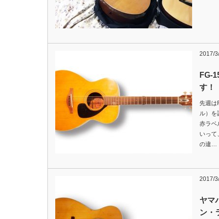
2017/3
FG-
す！
先週は
ル）を
赤ラベ
いって
の違…
2017/3
ヤマ
ン・