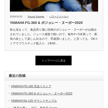
2020/11/22
Sound Sample
バラードメーカー
YAMAHA FG-360 & ボジョレー・ヌーボー2020
秋も深まって、食品売り場に恒例のボジョレー・ヌーボーが山積み
されていました。ジュース感覚で軽いので、毎年4〜5本買って、夜
長の友として楽しん出るので、早速買いました。と言っても、OKス
トアでプラスチック瓶入り、1本86…
トップページに戻る
最近の投稿
YAMAHA FG-180 完全リストア
YAMAHA FG-360 & ボジョレー・ヌーボー2020
YAMAHA No,120 サウンドサンプル
「孤高の君へ」川江 美奈子 Cover