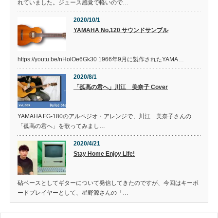
れていました。ジュース感覚で軽いので…
2020/10/1
YAMAHA No,120 サウンドサンプル
https://youtu.be/nHolOe6Gk30 1966年9月に製作されたYAMA…
2020/8/1
「孤高の君へ」川江 美奈子 Cover
YAMAHA FG-180のアルペジオ・アレンジで、川江 美奈子さんの
「孤高の君へ」を歌ってみまし…
2020/4/21
Stay Home Enjoy Life!
砧ベースとしてギターについて発信してきたのですが、今回はキーボ
ードプレイヤーとして、星野源さんの「…